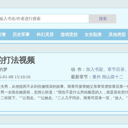
搜索
言情
历史军事
科幻灵异
游戏竞技
女生耽美
其他类型
的打法视频
的梦
动 作：
加入书架
、
章节目录
1-08 15:10:16
最新章节：
番外 闻山蓉十二
家夫男，从他抵死不从到伉俪情深的故事。闻青司接替她父亲掌管虎纹寨后第一
一男一女跪在她面前，忽然心软道：“我也不是什么穷凶极恶的人，就是喜欢把
二你留下。”“让我走。”“让她走。”二人几乎同步。闻青司背身一笑，“放人。”