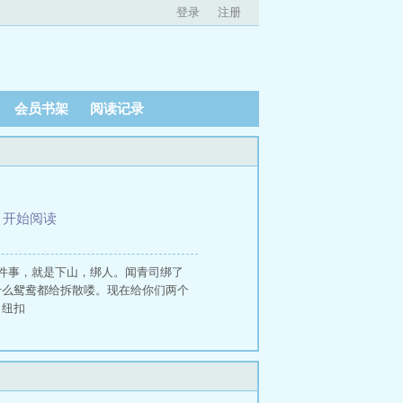
登录
注册
会员书架
阅读记录
、
开始阅读
件事，就是下山，绑人。闻青司绑了
什么鸳鸯都给拆散喽。现在给你们两个
 纽扣