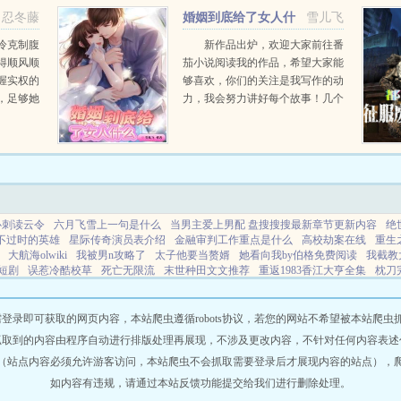
做出了很
魄之际，提前将他俘虏，经历重重
忍冬藤
婚姻到底给了女人什
雪儿飞
妻子又
磨难，终于圆满，和他生出一...
么
冷克制腹
新作品出炉，欢迎大家前往番
得顺风顺
茄小说阅读我的作品，希望大家能
握实权的
够喜欢，你们的关注是我写作的动
，足够她
力，我会努力讲好每个故事！几个
约被夺她
女人挣扎在生活中的不易，谁不想
最后一
婚姻能一帆风顺，她们有的继续前
谓亲人和
进，有的一次又一次的想翻盘，可
.
惜生活没有自己想象的那么美...
心刺读云令
六月飞雪上一句是什么
当男主爱上男配 盘搜搜搜最新章节更新内容
绝
不过时的英雄
星际传奇演员表介绍
金融审判工作重点是什么
高校劫案在线
重生
大航海olwiki
我被男n攻略了
太子他要当赘婿
她看向我by伯格免费阅读
我截教
短剧
误惹冷酷校草
死亡无限流
末世种田文文推荐
重返1983香江大亨全集
枕刀
金协会短期内首饰市场难回暖
反诈主播景观
咒回CP夏油杰原创男主
被夺走气运的
活
出狱电影视频
失忆娇娘
落梦池
咒回主角cp夏油杰
前妻凶猛司南渊苏颜沫
穿
警
我爱上一个美女毒枭
我在霸总文里当家庭医生
徐莺真实身份
王妃挨打王爷心
即可获取的网页内容，本站爬虫遵循robots协议，若您的网站不希望被本站爬虫抓取，可
hp斯莱特林大女主
神君和仙君
出狱的短剧有哪些
诡秘苏茜
缠情债笔趣阁
失忆
抓取到的内容由程序自动进行排版处理再展现，不涉及更改内容，不针对任何内容表述
当代风水大师完整视频
短剧最强人生系统在线观看
重生之民国名媛的结局
pitbullte
（站点内容必须允许游客访问，本站爬虫不会抓取需要登录后才展现内容的站点），
缠情绵爱目录章节
与狼共舞在线观看完整版
三国之袁氏败家子妖惑天下
驯服一条
的专业
重生之最强人生封了吗
毒妇从良记讲的是什么故事
学渣青春修炼手册在线
如内容有违规，请通过本站反馈功能提交给我们进行删除处理。
993
课上喷泉
出狱大哥可喻
我的身体的那个家伙
网站地图