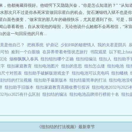
以来，他都掩藏得很好。他错愕下又隐隐兴奋，“你是怎么知道的？” “从
水那次只不过是你杀死宋宣做回宗星白的机会。贺石渊锒铛入狱不也是你
宗星白面色倏变，“做宋宣的那几年的确很快乐，尤其是遇到了你。可是，
 闻山蓉看着他，自从发现他的端倪，无论他说什么她都不会再相信，“宋
白的这一句回应他的只有...
竟是他自己？
把柄系统
炉鼎记
少妇HR的秘密情人
我的夫君是阴兵
的可怕
捡到一个白眼狼
在异界带着奇怪状态旅行
书院观星
以下犯上futa
沉沦
烟柳飘飘入春风
纽扣钮扣哪个正确
纽扣结编法
纽扣人
纽扣助手
数字
纽扣家庭教育
纽扣电池图片
纽扣的意思
纽扣怎么缝
纽扣电池
纽
扣尺寸对照表
纽扣助手破解版游戏盒子
纽扣电池可以充电吗
纽扣蟠桃
纽扣结的打法视频
纽扣助手最新版本
纽扣结最简单的打法
纽扣电池没
么样
纽扣助手旧版本
纽扣家庭教育高额收费引投诉
纽扣电池2032与202
032与cr2025有什么区别
纽扣结的编法
纽扣电池品牌排行榜前十名
纽扣
《纽扣结的打法视频》最新章节