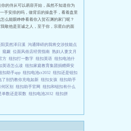
知道你的侍从可以易容开始，虽然不知道你为
一手安排的吗，做背后的操盘手，看着盘里
我怎么能眼睁睁看着你入贺石渊的家门呢？
宣我敬他是至诚之人，至于你，宗星白的面
辰阳昊然泽日溪
沟通障碍的我将交涉技能点
窥觑
位面风俗店经营指南
熟妇人妻文月
官方
纽扣打一数字
纽扣英语
纽扣电池什
扣英语怎么读
纽扣家庭教育集团捐赠舜安
纽扣助手app
纽扣电池cr2032
纽扣还是钮扣
电了别扔教你充电如新
纽扣女孩
纽扣助手
5有何区别
纽扣助手官网
纽扣和钮扣有什么
是单数还是双数
纽扣电池2032
纽扣拼