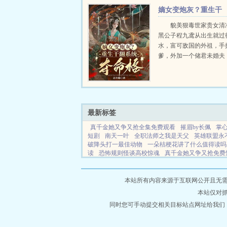
可是在离婚冷静期，王丽
嫡女变炮灰？重生干
多的成绩，让刘锋对这个
翻系统夺命格
恨...
貌美狠毒世家贵女清
黑公子程九鸢从出生就过
水，富可敌国的外祖，手
爹，外加一个储君未婚夫
在京都横行一世。直至婚
被逼和亲敌国，直至生命
刻，她才知这一切皆是所
良人的算计。对不起妹妹..
最新标签
真千金她又争又抢全集免费观看
摧眉by长佩
掌
短剧
南天一叶
全职法师之我是天父
英雄联盟永
破降头打一最佳动物
一朵桔梗花讲了什么值得读吗
读
恐怖规则怪谈高校惊魂
真千金她又争又抢免费
山问我新书
反叛者
崇祯朕不是亡国之君
世界黄
师侄问道心全文免费阅读
重回80打猎也是一种生
的视频
十年情思终成空茧
上饶市发布大风黄色预
本站所有内容来源于互联网公开且无需登录
视剧免费观看
读军事学校的人需要什么条件
穿越
本站仅对
费观看全集
误惹情深最新章节
禁止呲牙古言txt
免费观看
同时您可手动提交相关目标站点网址给我们
夏仙女
刚退役就和逃婚的大小姐同居
校园惊魂
真千金又躺下了TXT
军事院校分数低
更新时间
六月飞雪出自哪里
小姨11
重返香江年1