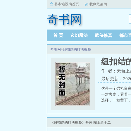
将本站设为首页
收藏笔趣阁
奇书网
首 页
玄幻魔法
武侠修真
都市
奇书网
>
纽扣结的打法视频
纽扣结
作 者：天台上
最后更新：2026-0
这是一个强抢良
一对夫妻，看着
选择，一她留下，
《纽扣结的打法视频》番外 闻山蓉十二