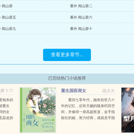
 闻山蓉
番外 闻山蓉二
外 闻山蓉五
番外 闻山蓉六
外 闻山蓉九
番外 闻山蓉十
查看更多章节...
已完结热门小说推荐
萝卜77
重生国医商女
战火火
爱相杀的
重回七零年代，她有前世几十
丽重生
年的记忆，还有天赐的随身药田空
悍的女
间，并修得一身高超医道，金手指
毛蒜皮的
粗壮的她，努力经商，成就圣手国
位，搞得
医之名。前世那个她只能仰望的腹
约离婚，
黑无敌大霸主，此生，她却在他落