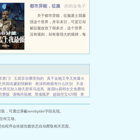
反杀！...
都市异能，征服
赤焰金龟子
废土我最强
关于都市异能，征服废土我最
强这个世界，并非末日，可是它却
被征服改造了很多次，这个世界，
没有规则，却有着强大的规律，每
个人都有自己的生存之道，却每个
人都看不到自己的希望！这个世
界，轮流坐庄，谁也不可能彻底的
征服谁，直到楚邪...
世唐门l
玉观音在哪里拍的
真千金她又争又抢爆火
之民国名媛剧情解析
救渎和救赎有什么区别
天道
大师兄加入聊天群笨鸟追风
摧眉by易明全文免费阅
完整版
谢晚吟陆燃
黑魂魄罗
超级挖宝429期
青
女主重生文推荐
快穿女配洗白系统逆袭推荐完结
书成冲喜王妃后续剧情
出狱男演员最新名单
出狱
疼短剧
助他登上皇位却被害死重生后
与狼共舞电
通过屏蔽novelspider字段实现。
的娇妻顾雪最新
灭了天道之后
与狼共舞第一部免
任何立场。
rrier
诡秘之主苏茜图片
破灭之道的道
剑道独尊
爬虫程序会依据负载状态自动爬取相关页面。
复仇的狗笔趣阁最新章
她好像爱我百度
误惹情深
播放
丹凤朝阳有限公司
开局签到宇宙之主最新章节