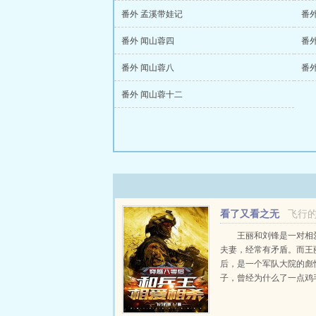
番外 孟溪带娃记
番外
番外 闻山蓉四
番
番外 闻山蓉八
番
番外 闻山蓉十二
看了又看之无
飞行的
限惊悚
王丽和刘锋是一对相
夫妻，经常有矛盾。而王
后，是一个军队大院的彪
子，曾经为什么了一点鸡
小事，大闹老公刘锋的单
刘锋很没有面子，两人相