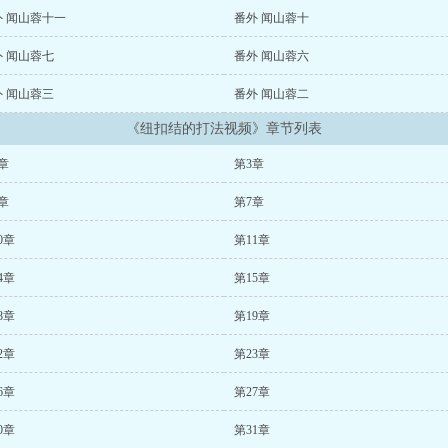
外 闻山蓉十一
番外 闻山蓉十
外 闻山蓉七
番外 闻山蓉六
外 闻山蓉三
番外 闻山蓉二
《纽扣结的打法视频》章节列表
章
第3章
章
第7章
0章
第11章
4章
第15章
8章
第19章
2章
第23章
6章
第27章
0章
第31章