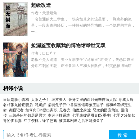
超级改造
作者：天堂墙角
一名普通的大二学生，一场突如其来的流星雨，一颗意外的流
星，一段离奇的经历，一种特别的特异功能，一个隐世的世家，
一...
捡漏鉴宝收藏我的博物馆举世无双
作者：口口彳彳
老板不是人跑路，失业女朋友坐宝马车里‘哭’去了，失恋口袋里
分币不剩的图乾，正准备加入三和大神队伍，却突然被博物馆...
相邻小说
皇后是朕小青梅
太阳之子！
绫罗夫人
替身文里的白月光来自疯人院
穿成大唐
名相张九龄正妻后
聘娇娇
柔弱兔子开中兽医医馆养狼王崽子
当和琴酒绑定生
命
诡眼记者
如何向Gin提出离职
见春光
仙魔之殊途
恶龙的团宠幼崽
巫痕
传
三顾茅庐的邻居是男大
幸运卡牌系统
七零表嫂是甜妻[双重生]
七零之冷情知
青的佛系妻
红了樱桃，绿了芭蕉
被弹幕剧透之后不能摸鱼了
搜 索