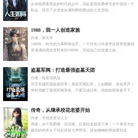
从东南席卷而起的时代风云中，深处基层的萧峥无意中抓住一个
机会，经历了从潜龙在渊到辉煌腾达的人生历程。...
1988，我一人创造家族
作者：审天帝
1988年，时代的大幕即将拉开。一个扑街小作者李沐宸带着脑袋
里满满的商业资料来到1988年，开始自己的逆袭之旅。...
盗墓军阀：打造最强盗墓天团
作者：何君清风远
许言穿越民国盗墓世界！身处军阀乱世，人如蝼蚁，命如草芥！
幸好觉醒了最强军阀系统，只要完成任务，就能收获装备手下...
传奇，从继承校花老婆开始
作者：手残党资深人士
周波，你个死肥猪，还在睡，赶紧给老娘滚下来！一个身穿大红
嫁衣的绝美女子站在床前大声呵斥。迷迷糊糊的周波看到这...