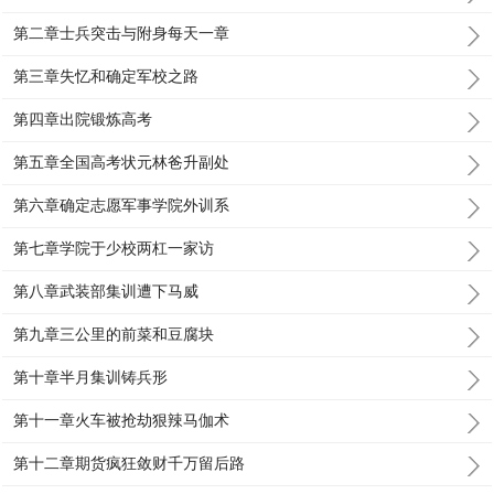
第二章士兵突击与附身每天一章
第三章失忆和确定军校之路
第四章出院锻炼高考
第五章全国高考状元林爸升副处
第六章确定志愿军事学院外训系
第七章学院于少校两杠一家访
第八章武装部集训遭下马威
第九章三公里的前菜和豆腐块
第十章半月集训铸兵形
第十一章火车被抢劫狠辣马伽术
第十二章期货疯狂敛财千万留后路