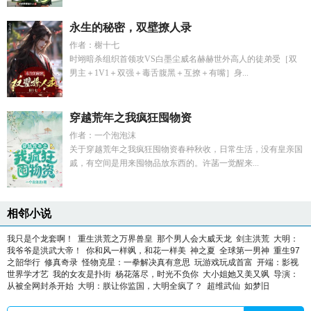
永生的秘密，双壁撩人录
作者：榭十七
时翊暗杀组织首领攻VS白墨尘威名赫赫世外高人的徒弟受［双
男主＋1V1＋双强＋毒舌腹黑＋互撩＋有嘴］身...
穿越荒年之我疯狂囤物资
作者：一个泡泡沫
关于穿越荒年之我疯狂囤物资春种秋收，日常生活，没有皇亲国
戚，有空间是用来囤物品放东西的。许菡一觉醒来...
相邻小说
我只是个龙套啊！
重生洪荒之万界兽皇
那个男人会大威天龙
剑主洪荒
大明：
我爷爷是洪武大帝！
你和风一样飒，和花一样美
神之夏
全球第一男神
重生97
之韶华行
修真奇录
怪物克星：一拳解决真有意思
玩游戏玩成首富
开端：影视
世界学才艺
我的女友是扑街
杨花落尽，时光不负你
大小姐她又美又飒
导演：
从被全网封杀开始
大明：朕让你监国，大明全疯了？
超维武仙
如梦旧