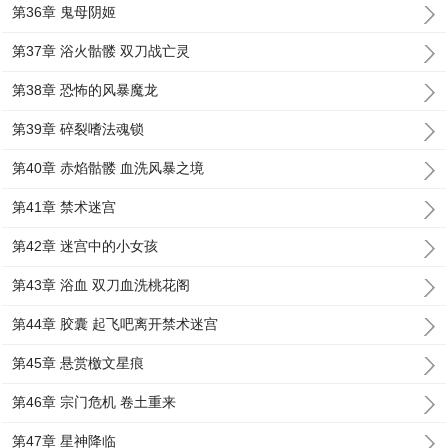
第36章 鬼母阴姬
第37章 浴火骷髅 双刀战亡灵
第38章 恐怖的风暴魔龙
第39章 碎裂嗜法魂锁
第40章 赤焰骷髅 血洗风暴之境
第41章 禁术迷宫
第42章 迷宫中的小女孩
第43章 浴血 双刀血洗桃花阁
第44章 胶囊 起飞吧离开禁术迷宫
第45章 悬赏檄文星痕
第46章 宗门危机 卷土重来
第47章 星神降临