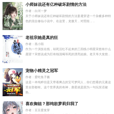
小师妹说还有亿种破坏剧情的方法
作者：白河一梦
关于小师妹说还有亿种破坏剧情的方法姜鸢穿进一个杂糅多种特
色的混合修仙小说中。在这里，龙傲天，对照组，...
老祖宗她是真的狂
作者：燕小陌
作为一个演技在线，却死活红不起来的三四线小明星宋慈有什么
愿望？宋慈说成为巨有钱混喝等死的漂亮姑娘。老天爷大发慈...
宠物小精灵之冠军
作者：爱吃鱼子酱
这是一本纯粹但是又带着爽点的宝可梦同人，你们想看的元素这
里全部都有。这个世界真的有神，唐星就是因为一句玩笑话被
热...
喜欢御姐？那纯欲萝莉归我了
作者：豆豆爱发芽