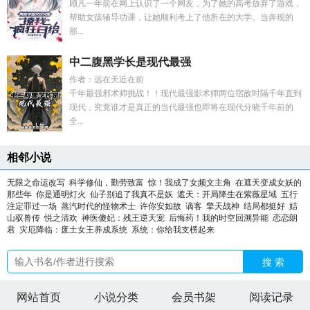
顾凡一年前在网上认识了一个网友，为了她的高考放弃了游戏，
帮助女孩辅导功课，让她顺利考上了他所在的大学。当奔现的
那...
中二腹黑学长是现代最强
作者：远在天近在前
千年最强邪术师挑战！！现代最强影术师两位宿敌时隔千年直到
现代，究竟谁才是真正的当代最强也即将在现代分晓千年前的
全...
相邻小说
无限之命运改写
科学修仙，勤劳致富
惊！我成了女频文主角
在遮天变成女妖的
那些年
你是通明灯火
仙子别追了我真不是妖
遮天：开局降生在紫薇星域
五行
注定罪过一场
蒸汽时代的怪物术士
许你安如故
谪客
擎天战神
结局都挺好
姞
山驭兽传
悦之清欢
神医傻妃：残王逆天宠
后悔药！我的时空回溯异能
恋恋朗
君
灾厄降临：废土女王养成系统
系统：你给我支楞起来
搜 索
网站首页
小说分类
会员书架
阅读记录