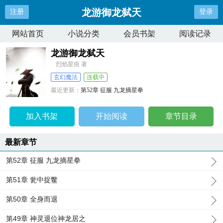
龙游御龙弑天
注册
登录
网站首页
小说分类
会员书架
阅读记录
龙游御龙弑天
烈焰星痕 著
玄幻魔法
连载中
最近更新：
第52章 征服 九龙摘星拳
更新时间：
2024-12-22 21:09:31
加入书架
开始阅读
章节目录
最新章节
第52章 征服 九龙摘星拳
第51章 瓮中捉鳖
第50章 全身而退
第49章 神灵退位神龙居之